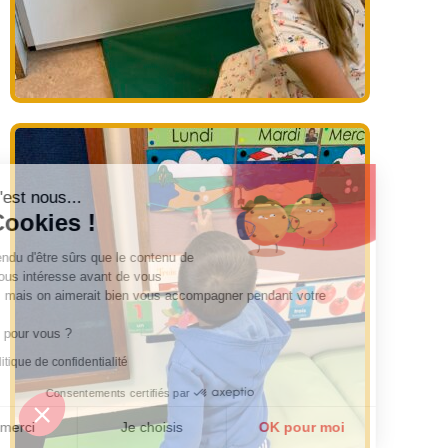
Salut c'est nous...
les Cookies !
On a attendu d'être sûrs que le contenu de
ce site vous intéresse avant de vous
déranger, mais on aimerait bien vous accompagner pendant votre
visite...
C'est OK pour vous ?
Lire la politique de confidentialité
Consentements certifiés par
Non merci
Je choisis
OK pour moi