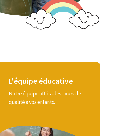
L'équipe éducative
Notre équipe offrira des cours de
Nos professeurs de maternelle et
qualité à vos enfants.
primaire sont formés et qualifiés
afin de donner le meilleur
enseignement à vos enfants.