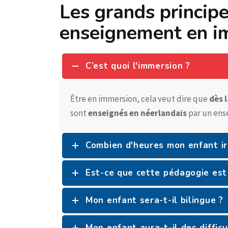
Les grands principe
enseignement en i
C’est quoi l'immersion ?
Être en immersion, cela veut dire que
dès l
sont
enseignés en néerlandais
par un ens
Combien d'heures mon enfant ir
Est-ce que cette pédagogie est 
Mon enfant sera-t-il bilingue ?
Mon enfant aura-t-il des diffic