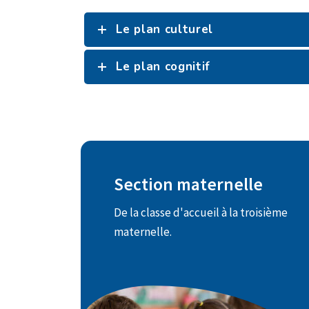
Le plan culturel
Le plan cognitif
Section maternelle
Depuis septembre 1990, le Centre
De la classe d'accueil à la troisième
Educatif Européen pratique
maternelle.
l'apprentissage précoce du
néerlandais à raison de 4 périodes
hebdomadaires réparties de la
classe d'accueil à la fin de la