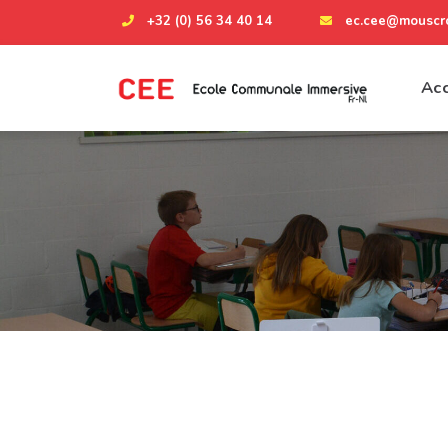
+32 (0) 56 34 40 14
ec.cee@mouscro
Acc