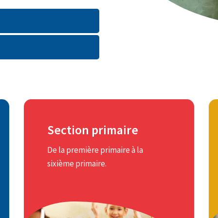
Section primaire
Depuis 1998, le Centre Educatif
De la première primaire à la
Européen pratique l'apprentissage
sixième primaire.
par immersion de la troisième
maternelle à la sixième primaire à
raison de 50 % du temps dans les
deux langues.