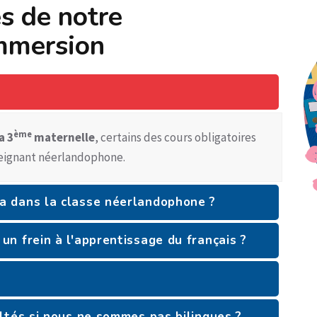
s de notre
mmersion
ème
a 3
maternelle
, certains des cours obligatoires
eignant néerlandophone.
a dans la classe néerlandophone ?
un frein à l'apprentissage du français ?
ultés si nous ne sommes pas bilingues ?